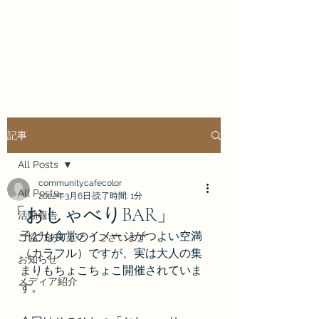
COMMUNITY CAFE
COLORFULL
記事
All Posts
communitycafecolor
All Posts
2022年3月6日
読了時間: 1分
「おしゃべりBAR」
活動報告
子ども食堂のイメージがつよい空満
ご協力ありがとうございます
（カラフル）ですが、実は大人の集
お知らせ
まりもちょこちょこ開催されていま
メディア紹介
す。