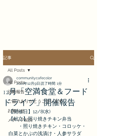
COMMUNITY CAFE
COLORFULL
記事
All Posts
communitycafecolor
All Posts
2021年12月9日
読了時間: 1分
12月「空満食堂＆フード
活動報告
ドライブ」開催報告
ご協力ありがとうございます
お知らせ
【開催日】12/8(水)
【献立】照り焼きチキン弁当
メディア紹介
　　・照り焼きチキン・コロッケ・
白菜とかぶの浅漬け・人参サラダ