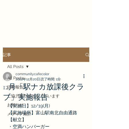
COMMUNITY CAFE
COLORFULL
記事
All Posts
communitycafecolor
All Posts
2022年12月20日
読了時間: 1分
12月「駅ナカ放課後クラ
活動報告
ブ」実施報告
ご協力ありがとうございます
お知らせ
【実施日】12/19(月)
【実施場所】富山駅南北自由通路
メディア紹介
【献立】
・空満ハンバーガー